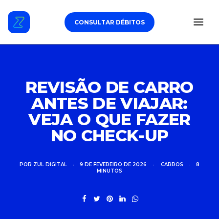
CONSULTAR DÉBITOS
ESTACIONAMENTO
REVISÃO DE CARRO
ANTES DE VIAJAR:
DÉBITOS VEICULARES
VEJA O QUE FAZER
TAG DE PEDÁGIO
NO CHECK-UP
SEGURO
POR
ZUL DIGITAL
•
9 DE FEVEREIRO DE 2026
•
CARROS
•
8
MINUTOS
CARROS
ZUL+