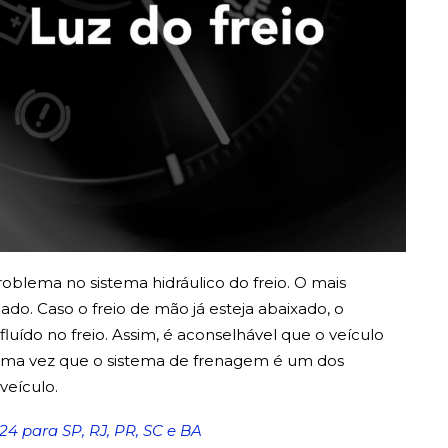
roblema no sistema hidráulico do freio. O mais
do. Caso o freio de mão já esteja abaixado, o
luído no freio. Assim, é aconselhável que o veículo
uma vez que o sistema de frenagem é um dos
veículo.
24 para SP, RJ, PR, SC e BA