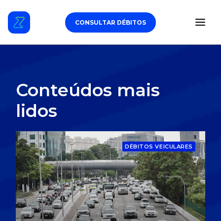
CONSULTAR DÉBITOS
ESTACIONAMENTO
Conteúdos mais
DÉBITOS VEICULARES
lidos
TAG DE PEDÁGIO
DÉBITOS VEICULARES
SEGURO
CARROS
ZUL+