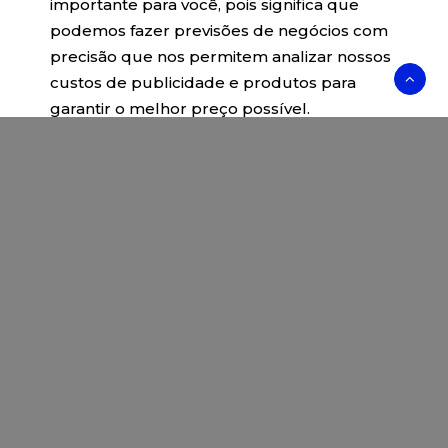
importante para você, pois significa que
podemos fazer previsões de negócios com
precisão que nos permitem analizar nossos
custos de publicidade e produtos para
garantir o melhor preço possível.
O serviço Google AdSense que usamos para
veicular publicidade usa um cookie
DoubleClick para veicular anúncios mais
relevantes em toda a Web e limitar o número
de vezes que um determinado anúncio é
exibido para você.
Para mais informações sobre o Google
AdSense, consulte as FAQs oficiais sobre
privacidade do Google AdSense.
Utilizamos anúncios para compensar os custos
de funcionamento deste site e fornecer
financiamento para futuros desenvolvimentos.
Os cookies de publicidade comportamental