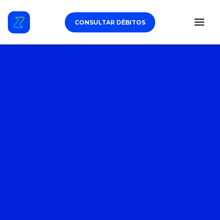
CONSULTAR DÉBITOS
ESTACIONAMENTO
DÉBITOS VEICULARES
TAG DE PEDÁGIO
SEGURO
CARROS
ZUL+