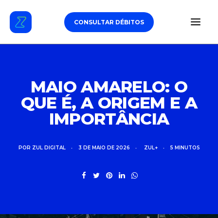
CONSULTAR DÉBITOS
ESTACIONAMENTO
MAIO AMARELO: O
QUE É, A ORIGEM E A
DÉBITOS VEICULARES
IMPORTÂNCIA
TAG DE PEDÁGIO
SEGURO
POR
ZUL DIGITAL
•
3 DE MAIO DE 2026
•
ZUL+
•
5 MINUTOS
CARROS
ZUL+