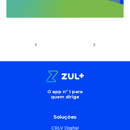
O app nº 1 para
quem dirige
Soluções
CRLV Digital