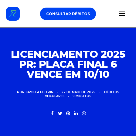
CONSULTAR DÉBITOS
ESTACIONAMENTO
LICENCIAMENTO 2025
PR: PLACA FINAL 6
DÉBITOS VEICULARES
VENCE EM 10/10
TAG DE PEDÁGIO
SEGURO
POR
CAMILLA FELTRIN
•
22 DE MAIO DE 2025
•
DÉBITOS
VEICULARES
•
9 MINUTOS
CARROS
ZUL+