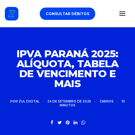
CONSULTAR DÉBITOS
ESTACIONAMENTO
IPVA PARANÁ 2025:
ALÍQUOTA, TABELA
DÉBITOS VEICULARES
DE VENCIMENTO E
TAG DE PEDÁGIO
MAIS
SEGURO
POR
ZUL DIGITAL
•
24 DE SETEMBRO DE 2025
•
CARROS
•
10
MINUTOS
CARROS
ZUL+