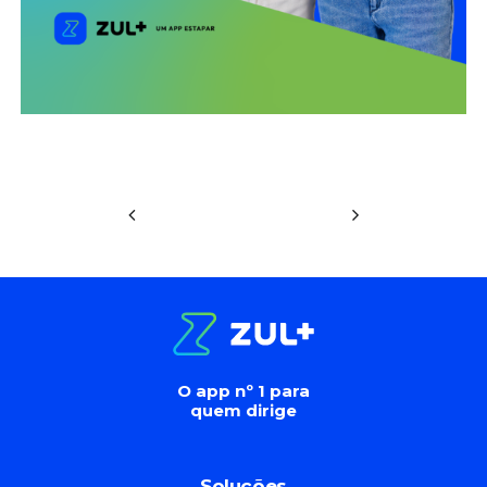
O app nº 1 para
quem dirige
Soluções