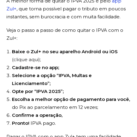
A melhor forma de quitar o IPVA 2025 é pelo
app
Zul+
, que torna possível pagar o tributo em poucos
instantes, sem burocracia e com muita facilidade.
Veja o passo a passo de como quitar o IPVA com o
Zul+:
Baixe o Zul+ no seu aparelho Android ou iOS
(clique aqui)
;
Cadastre-se no app;
Selecione a opção “IPVA, Multas e
Licenciamento”;
Opte por “IPVA 2025”;
Escolha a melhor opção de pagamento para você,
do Pix ao parcelamento em 12 vezes;
Confirme a operação,
Pronto!
IPVA pago.
Pagar o IPVA com o app Zul+ tem uma facilidade