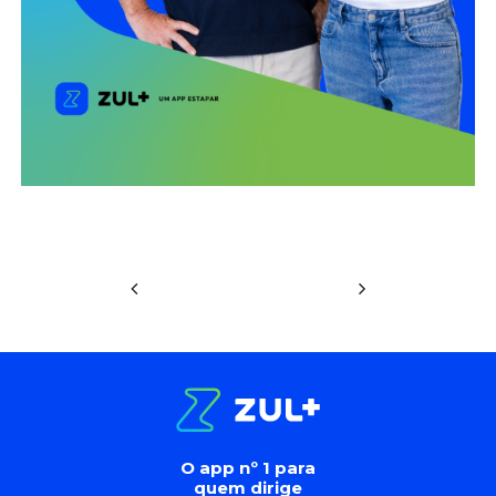
O app nº 1 para
quem dirige