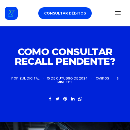
CONSULTAR DÉBITOS
ESTACIONAMENTO
COMO CONSULTAR
RECALL PENDENTE?
DÉBITOS VEICULARES
TAG DE PEDÁGIO
POR
ZUL DIGITAL
•
15 DE OUTUBRO DE 2024
•
CARROS
•
6
MINUTOS
SEGURO
CARROS
ZUL+