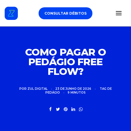
CONSULTAR DÉBITOS
ESTACIONAMENTO
COMO PAGAR O
PEDÁGIO FREE
DÉBITOS VEICULARES
FLOW?
TAG DE PEDÁGIO
SEGURO
POR
ZUL DIGITAL
•
23 DE JUNHO DE 2026
•
TAG DE
PEDÁGIO
•
9 MINUTOS
CARROS
ZUL+