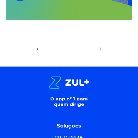
O app nº 1 para
quem dirige
Soluções
CRLV Digital