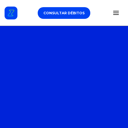
CONSULTAR DÉBITOS
ESTACIONAMENTO
DÉBITOS VEICULARES
TAG DE PEDÁGIO
SEGURO
CARROS
ZUL+