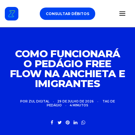
CONSULTAR DÉBITOS
ESTACIONAMENTO
COMO FUNCIONARÁ
O PEDÁGIO FREE
DÉBITOS VEICULARES
FLOW NA ANCHIETA E
TAG DE PEDÁGIO
IMIGRANTES
SEGURO
POR
ZUL DIGITAL
•
29 DE JULHO DE 2026
•
TAG DE
PEDÁGIO
•
4 MINUTOS
CARROS
ZUL+