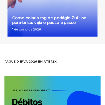
Como colar a tag de pedágio Zul+ no
para-brisa: veja o passo a passo
1 de junho de 2026
PAGUE O IPVA 2026 EM ATÉ 12X