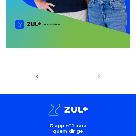
O app nº 1 para
quem dirige