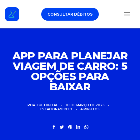
CONSULTAR DÉBITOS
ESTACIONAMENTO
APP PARA PLANEJAR
VIAGEM DE CARRO: 5
DÉBITOS VEICULARES
OPÇÕES PARA
TAG DE PEDÁGIO
BAIXAR
SEGURO
POR
ZUL DIGITAL
•
10 DE MARÇO DE 2026
•
ESTACIONAMENTO
•
4 MINUTOS
CARROS
ZUL+