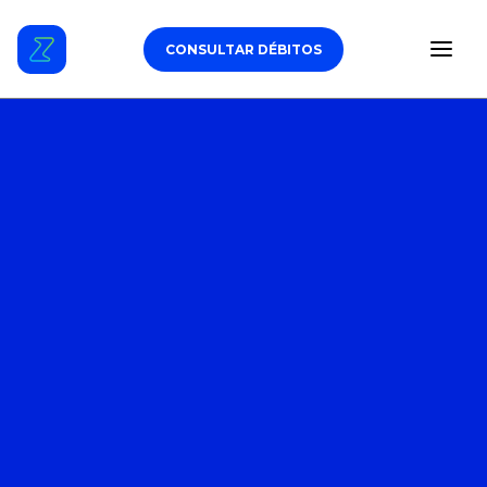
CONSULTAR DÉBITOS
ESTACIONAMENTO
DÉBITOS VEICULARES
TAG DE PEDÁGIO
SEGURO
CARROS
ZUL+