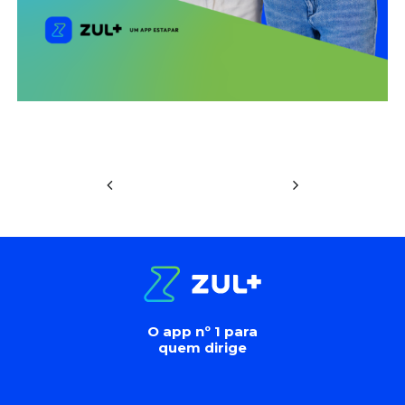
O app nº 1 para
quem dirige