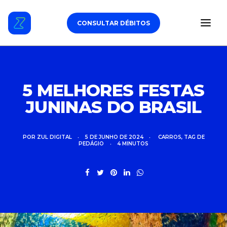
CONSULTAR DÉBITOS
ESTACIONAMENTO
5 MELHORES FESTAS
JUNINAS DO BRASIL
DÉBITOS VEICULARES
TAG DE PEDÁGIO
POR
ZUL DIGITAL
•
5 DE JUNHO DE 2024
•
CARROS
,
TAG DE
PEDÁGIO
•
4 MINUTOS
SEGURO
CARROS
ZUL+