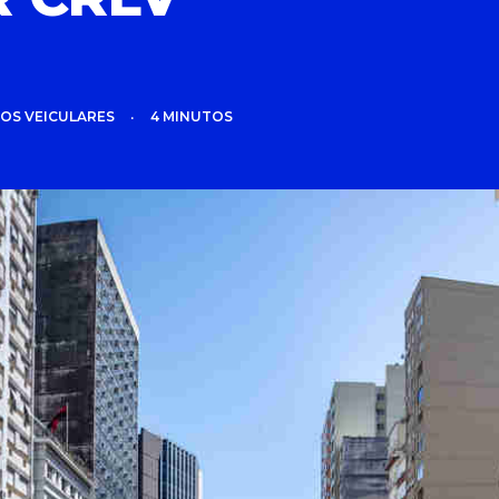
OS VEICULARES
•
4 MINUTOS