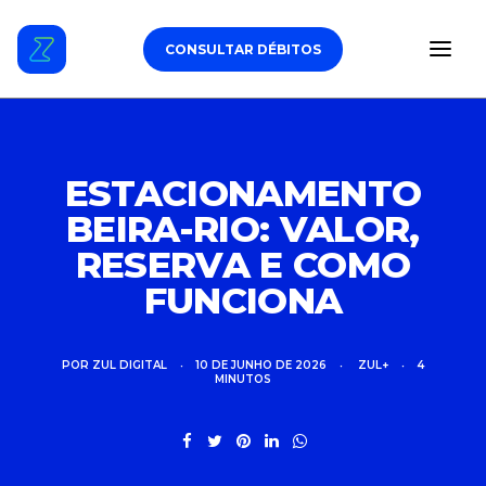
CONSULTAR DÉBITOS
ESTACIONAMENTO
ESTACIONAMENTO
BEIRA-RIO: VALOR,
DÉBITOS VEICULARES
RESERVA E COMO
TAG DE PEDÁGIO
FUNCIONA
SEGURO
POR
ZUL DIGITAL
•
10 DE JUNHO DE 2026
•
ZUL+
•
4
MINUTOS
CARROS
ZUL+