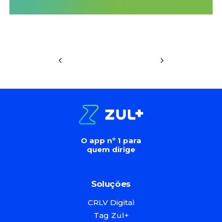
O app nº 1 para
quem dirige
Soluções
CRLV Digital
Tag Zul+