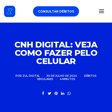
CONSULTAR DÉBITOS
ESTACIONAMENTO
CNH DIGITAL: VEJA
COMO FAZER PELO
DÉBITOS VEICULARES
CELULAR
TAG DE PEDÁGIO
SEGURO
POR
ZUL DIGITAL
•
30 DE JULHO DE 2024
•
DÉBITOS
VEICULARES
•
4 MINUTOS
CARROS
ZUL+