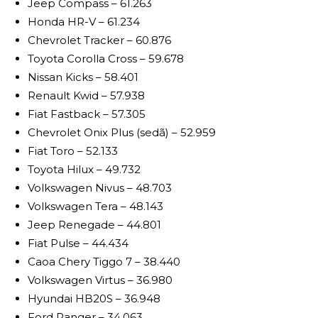
Jeep Compass – 61.263
Honda HR-V – 61.234
Chevrolet Tracker – 60.876
Toyota Corolla Cross – 59.678
Nissan Kicks – 58.401
Renault Kwid – 57.938
Fiat Fastback – 57.305
Chevrolet Onix Plus (sedã) – 52.959
Fiat Toro – 52.133
Toyota Hilux – 49.732
Volkswagen Nivus – 48.703
Volkswagen Tera – 48.143
Jeep Renegade – 44.801
Fiat Pulse – 44.434
Caoa Chery Tiggo 7 – 38.440
Volkswagen Virtus – 36.980
Hyundai HB20S – 36.948
Ford Ranger – 34.063