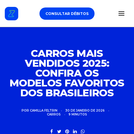
CONSULTAR DÉBITOS
ESTACIONAMENTO
CARROS MAIS
VENDIDOS 2025:
DÉBITOS VEICULARES
CONFIRA OS
TAG DE PEDÁGIO
MODELOS FAVORITOS
DOS BRASILEIROS
SEGURO
CARROS
POR
CAMILLA FELTRIN
•
30 DE JANEIRO DE 2026
•
CARROS
•
9 MINUTOS
ZUL+