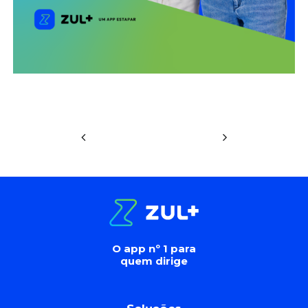
O app nº 1 para
quem dirige