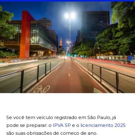
BUSCA
Se você tem veículo registrado em São Paulo, já
pode se preparar: o
IPVA SP
e o
licenciamento 2025
são suas obrigações de começo de ano.