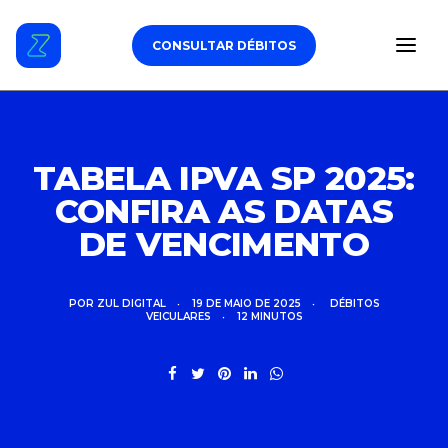
CONSULTAR DÉBITOS
ESTACIONAMENTO
TABELA IPVA SP 2025:
CONFIRA AS DATAS
DÉBITOS VEICULARES
DE VENCIMENTO
TAG DE PEDÁGIO
SEGURO
POR
ZUL DIGITAL
•
19 DE MAIO DE 2025
•
DÉBITOS
VEICULARES
•
12 MINUTOS
CARROS
ZUL+