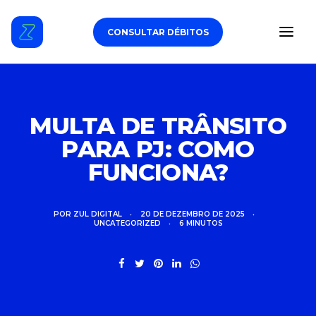
CONSULTAR DÉBITOS
ESTACIONAMENTO
MULTA DE TRÂNSITO
PARA PJ: COMO
DÉBITOS VEICULARES
FUNCIONA?
TAG DE PEDÁGIO
SEGURO
POR
ZUL DIGITAL
•
20 DE DEZEMBRO DE 2025
•
UNCATEGORIZED
•
6 MINUTOS
CARROS
ZUL+