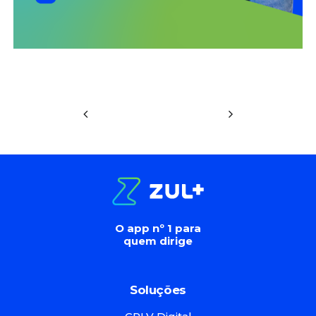
O app nº 1 para
quem dirige
Soluções