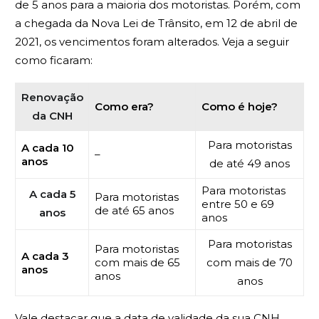
de 5 anos para a maioria dos motoristas. Porém, com
a chegada da
Nova Lei de Trânsito
, em 12 de abril de
2021, os vencimentos foram alterados. Veja a seguir
como ficaram:
Renovação
Como era?
Como é hoje?
da CNH
Para motoristas
A cada 10
–
anos
de até 49 anos
Para motoristas
A cada 5
Para motoristas
entre 50 e 69
de até 65 anos
anos
anos
Para motoristas
Para motoristas
A cada 3
com mais de 65
com mais de 70
anos
anos
anos
Vale destacar que a data de validade da sua CNH