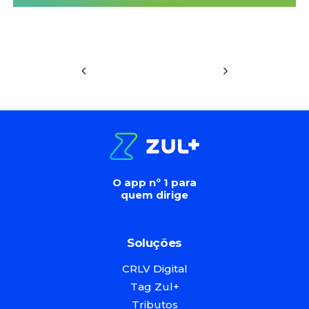
O app nº 1 para
quem dirige
Soluções
CRLV Digital
Tag Zul+
Tributos