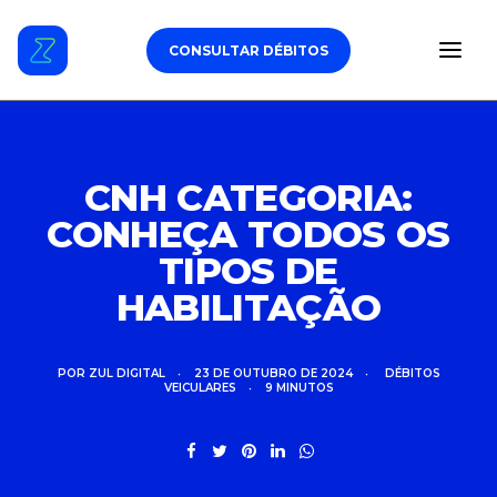
CONSULTAR DÉBITOS
ESTACIONAMENTO
CNH CATEGORIA:
CONHEÇA TODOS OS
DÉBITOS VEICULARES
TIPOS DE
TAG DE PEDÁGIO
HABILITAÇÃO
SEGURO
POR
ZUL DIGITAL
•
23 DE OUTUBRO DE 2024
•
DÉBITOS
VEICULARES
•
9 MINUTOS
CARROS
ZUL+