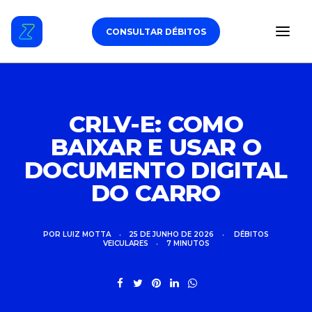
CONSULTAR DÉBITOS
ESTACIONAMENTO
CRLV-E: COMO
BAIXAR E USAR O
DÉBITOS VEICULARES
DOCUMENTO DIGITAL
TAG DE PEDÁGIO
DO CARRO
SEGURO
POR
LUIZ MOTTA
•
25 DE JUNHO DE 2026
•
DÉBITOS
VEICULARES
•
7 MINUTOS
CARROS
ZUL+