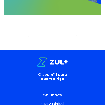
O app nº 1 para
quem dirige
Soluções
CRLV Digital