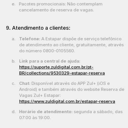
e.
Pacotes promocionais: Não contemplam
cancelamento de reserva de vagas.
9. Atendimento a clientes:
a.
Telefone:
A Estapar dispõe de serviço telefônico
de atendimento ao cliente, gratuitamente, através
do número 0800-0105560.
b.
Link para a central de ajuda:
https://suporte.zuldigital.com.br/pt-
BR/collections/9530329-estapar-reserva
c.
Chat:
Disponível através do APP
Zul+
(iOS e
Android) e também através do website Reserva de
Vagas Zul+ Estapar:
https://www.zuldigital.com.br/estapar-reserva
d.
Horário de atendimento:
segunda a sábado, das
07:00 às 19:00.