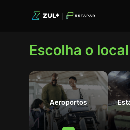
Escolha o loca
Aeroportos
Est