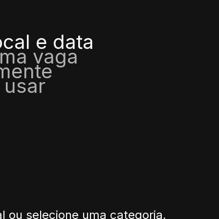
ocal e data
uma vaga
lmente
 usar
l ou selecione uma categoria,