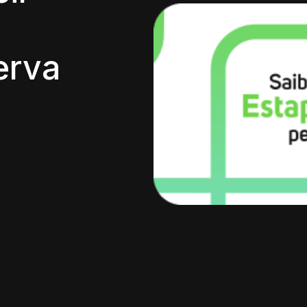
o
serva