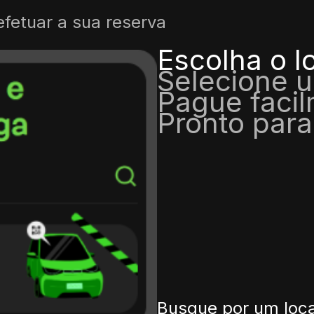
efetuar a sua reserva
Escolha o l
Selecione 
Pague faci
Pronto para
Busque por um loca