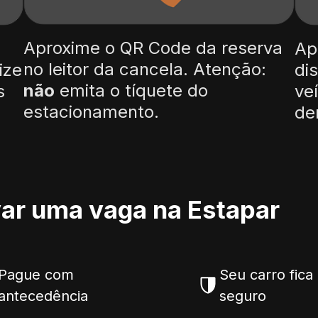
Aproxime o QR Code da reserva
Ap
no leitor da cancela. Atenção:
ize
di
não
emita o tíquete do
s
ve
estacionamento.
de
var uma vaga
na Estapar
Pague com
Seu carro fica
antecedência
seguro