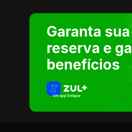
Garanta sua
reserva e g
benefícios
Um app Estapar