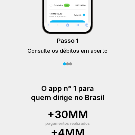
Passo 1
Consulte os débitos em aberto
O app n° 1 para
quem dirige no Brasil
+30MM
pagamentos realizados
+4MM