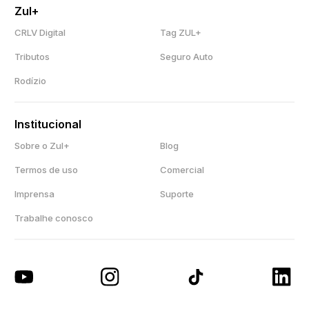
Zul+
CRLV Digital
Tag ZUL+
Tributos
Seguro Auto
Rodízio
Institucional
Sobre o Zul+
Blog
Termos de uso
Comercial
Imprensa
Suporte
Trabalhe conosco