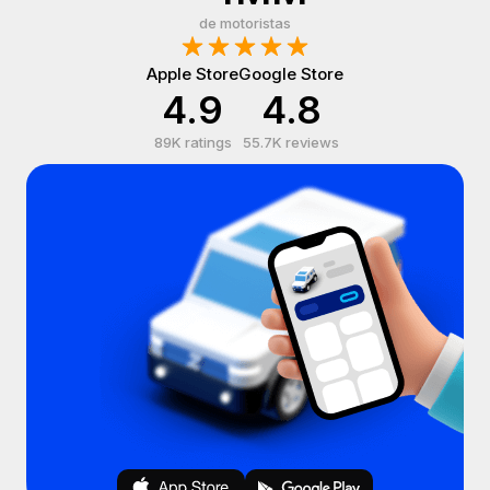
de motoristas
Apple Store
Google Store
4.9
4.8
89K ratings
55.7K reviews