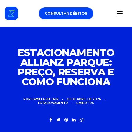
CONSULTAR DÉBITOS
ESTACIONAMENTO
ESTACIONAMENTO
ALLIANZ PARQUE:
DÉBITOS VEICULARES
PREÇO, RESERVA E
TAG DE PEDÁGIO
COMO FUNCIONA
SEGURO
POR
CAMILLA FELTRIN
•
30 DE ABRIL DE 2026
•
ESTACIONAMENTO
•
4 MINUTOS
CARROS
ZUL+