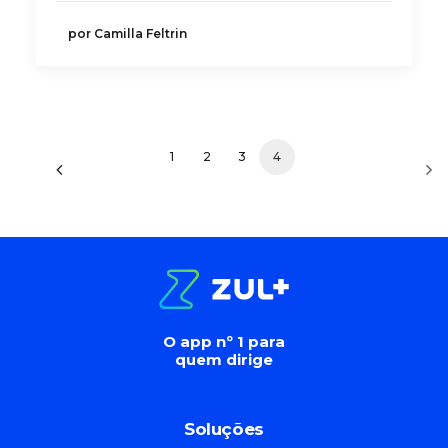
por Camilla Feltrin
1
2
3
4
O app nº 1 para
quem dirige
Soluções