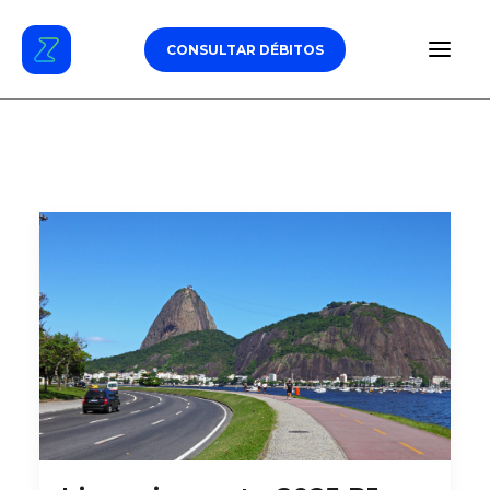
CONSULTAR DÉBITOS
ESTACIONAMENTO
DÉBITOS VEICULARES
TAG DE PEDÁGIO
SEGURO
CARROS
ZUL+