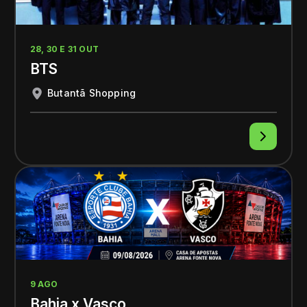
28, 30 E 31 OUT
BTS
Butantã Shopping
9 AGO
Bahia x Vasco