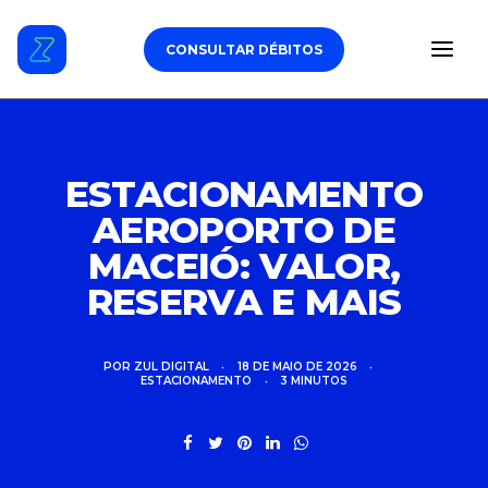
CONSULTAR DÉBITOS
ESTACIONAMENTO
ESTACIONAMENTO
AEROPORTO DE
DÉBITOS VEICULARES
MACEIÓ: VALOR,
TAG DE PEDÁGIO
RESERVA E MAIS
SEGURO
POR
ZUL DIGITAL
•
18 DE MAIO DE 2026
•
ESTACIONAMENTO
•
3 MINUTOS
CARROS
ZUL+