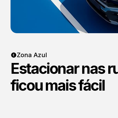
Zona Azul
Estacionar nas r
ficou mais fácil
Consórcio
Realize seus sonhos
Rodízio
Saiba dias e horários