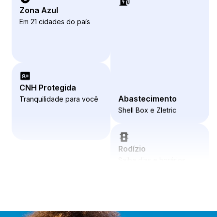
Zona Azul
Em 21 cidades do país
Abastecimento
Shell Box e Zletric
CNH Protegida
Tranquilidade para você
Rodízio
Saiba dias e horários
Baterias Moura