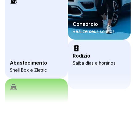
Consórcio
Realize seus sonhos
Abastecimento
Shell Box e Zletric
Rodízio
Saiba dias e horários
Garagens Estapar
Em mais de 800 locais