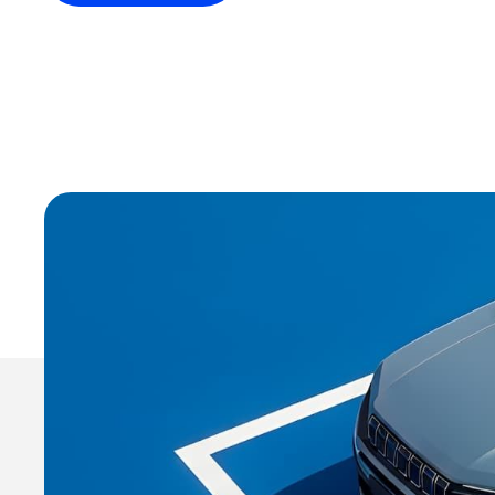
Revisão e
manutenção
Para cuidar do seu carro