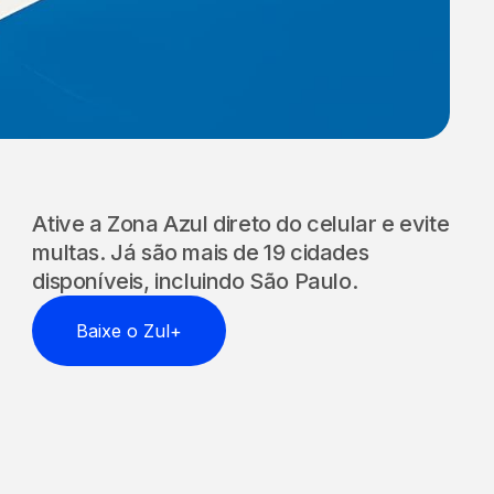
Empréstimo
Veículo como garantia
Ative a Zona Azul direto do celular e evite
multas. Já são mais de 19 cidades
Zona Azul
disponíveis, incluindo São Paulo.
Em 21 cidades do país
Baixe o Zul+
Rodízio
Saiba dias e horários
CNH Protegida
Tranquilidade para você