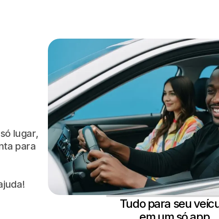
só lugar,
nta para
ajuda!
Tudo para seu veícu
em um só app