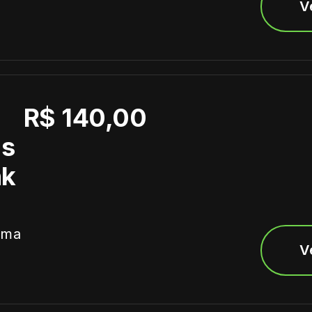
V
R$ 140,00
as
nk
ima
V