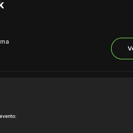
k
ima
V
evento: