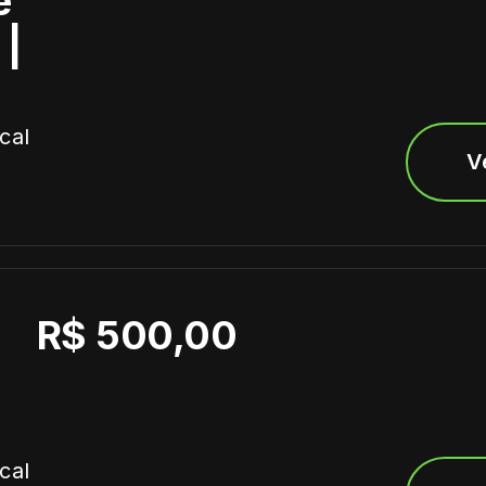
e
 |
cal
V
R$ 500,00
cal