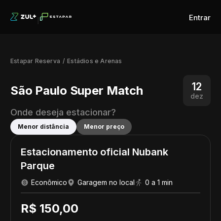
Entrar
Estapar Reserva
Estádios e Arenas
12
São Paulo Super Match
dez
Onde deseja estacionar?
Menor distância
Menor preço
Estacionamento oficial Nubank
Parque
Econômico
Garagem no local
0 a 1 min
R$ 150,00