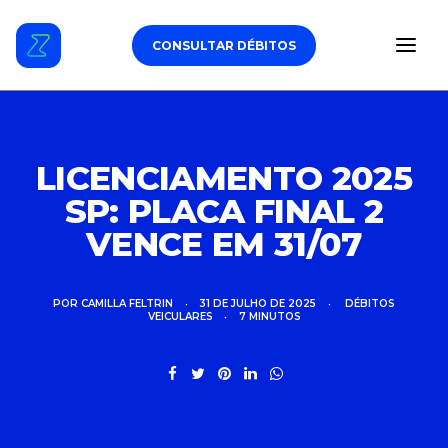
CONSULTAR DÉBITOS
ESTACIONAMENTO
LICENCIAMENTO 2025
SP: PLACA FINAL 2
DÉBITOS VEICULARES
VENCE EM 31/07
TAG DE PEDÁGIO
SEGURO
POR
CAMILLA FELTRIN
•
31 DE JULHO DE 2025
•
DÉBITOS
VEICULARES
•
7 MINUTOS
CARROS
ZUL+