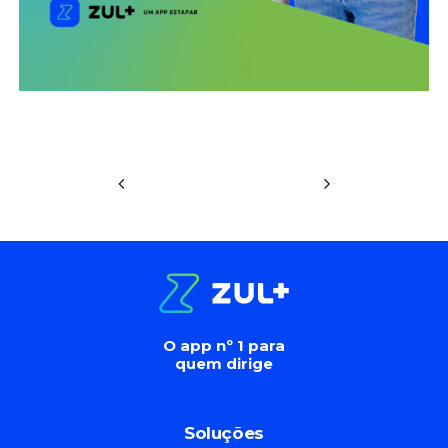
O app nº 1 para
quem dirige
Soluções