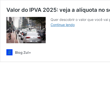
Valor do IPVA 2025: veja a alíquota no 
Quer descobrir o valor que você vai
Valor
Continue lendo
do
IPVA
2025:
veja
a
Blog Zul+
alíquota
no
seu
estado